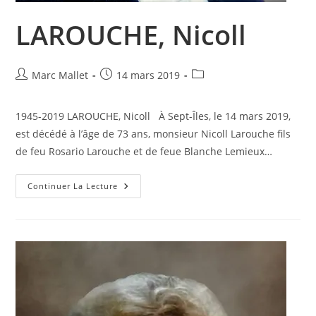
LAROUCHE, Nicoll
Auteur/autrice
Publication
Post
Marc Mallet
14 mars 2019
de
publiée :
category:
la
1945-2019 LAROUCHE, Nicoll À Sept-Îles, le 14 mars 2019,
publication :
est décédé à l’âge de 73 ans, monsieur Nicoll Larouche fils
de feu Rosario Larouche et de feue Blanche Lemieux…
LAROUCHE,
Continuer La Lecture
Nicoll