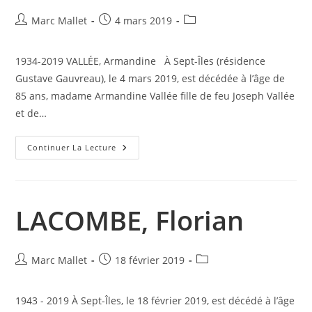
Auteur/autrice
Publication
Post
Marc Mallet
4 mars 2019
de
publiée :
category:
la
1934-2019 VALLÉE, Armandine À Sept-Îles (résidence
publication :
Gustave Gauvreau), le 4 mars 2019, est décédée à l’âge de
85 ans, madame Armandine Vallée fille de feu Joseph Vallée
et de…
VALLÉE,
Continuer La Lecture
Armandine
LACOMBE, Florian
Auteur/autrice
Publication
Post
Marc Mallet
18 février 2019
de
publiée :
category:
la
1943 - 2019 À Sept-Îles, le 18 février 2019, est décédé à l’âge
publication :