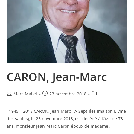
CARON, Jean-Marc
Auteur/autrice
Publication
Post
Marc Mallet
23 novembre 2018
de
publiée :
category:
la
1945 – 2018 CARON, Jean-Marc À Sept-Îles (maison Élyme
publication :
des sables), le 23 novembre 2018, est décédé à l’âge de 73
ans, monsieur Jean-Marc Caron époux de madame…