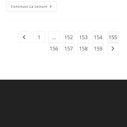
CARON,
Continuer La Lecture
Jean-
Marc
1
…
152
153
154
155
Go to the previous page
156
157
158
159
Aller à 