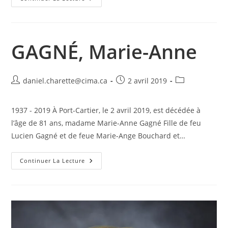
Denis
GAGNÉ, Marie-Anne
Auteur/autrice
Publication
Post
daniel.charette@cima.ca
2 avril 2019
de
publiée :
category:
la
1937 - 2019 À Port-Cartier, le 2 avril 2019, est décédée à
publication :
l’âge de 81 ans, madame Marie-Anne Gagné Fille de feu
Lucien Gagné et de feue Marie-Ange Bouchard et…
GAGNÉ,
Continuer La Lecture
Marie-
Anne