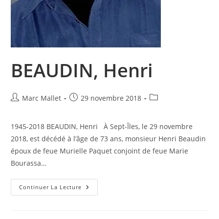
BEAUDIN, Henri
Auteur/autrice
Publication
Post
Marc Mallet
29 novembre 2018
de
publiée :
category:
la
1945-2018 BEAUDIN, Henri À Sept-Îles, le 29 novembre
publication :
2018, est décédé à l’âge de 73 ans, monsieur Henri Beaudin
époux de feue Murielle Paquet conjoint de feue Marie
Bourassa…
BEAUDIN,
Continuer La Lecture
Henri