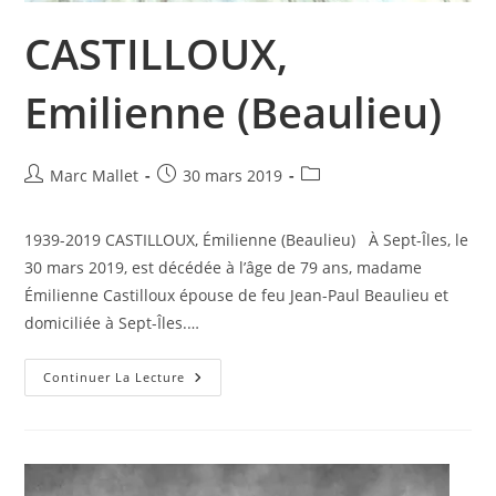
CASTILLOUX,
Emilienne (Beaulieu)
Auteur/autrice
Publication
Post
Marc Mallet
30 mars 2019
de
publiée :
category:
la
1939-2019 CASTILLOUX, Émilienne (Beaulieu) À Sept-Îles, le
publication :
30 mars 2019, est décédée à l’âge de 79 ans, madame
Émilienne Castilloux épouse de feu Jean-Paul Beaulieu et
domiciliée à Sept-Îles.…
CASTILLOUX,
Continuer La Lecture
Emilienne
(Beaulieu)