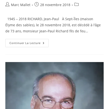
Auteur/autrice
Publication
Post
Marc Mallet
28 novembre 2018
de
publiée :
category:
la
1945 – 2018 RICHARD, Jean-Paul À Sept-Îles (maison
publication :
Élyme des sables), le 28 novembre 2018, est décédé à l’âge
de 73 ans, monsieur Jean-Paul Richard fils de feu…
RICHARD,
Continuer La Lecture
Jean-
Paul