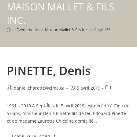
MAISON MALLET & FILS
INC.
>
Évènements
>
Maison Mallet & Fils Inc.
>
Page 155
PINETTE, Denis
Auteur/autrice
Publication
Post
daniel.charette@cima.ca
5 avril 2019
de
publiée :
category:
la
1961 – 2019 À Sept-Îles, le 5 avril 2019, est décédé à l’âge de
publication :
57 ans, monsieur Denis Pinette fils de feu Edouard Pinette
et de madame Laurette Chicoine domicilié…
PINETTE,
Continuer La Lecture