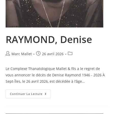
RAYMOND, Denise
Auteur/autrice
Publication
Post
Marc Mallet
26 avril 2026
de
publiée :
category:
la
Le Complexe Thanatologique Mallet & fils a le regret de
publication :
vous annoncer le décès de Denise Raymond 1946 - 2026 À
Sept-Îles, le 26 avril 2026, est décédée à l’âge…
RAYMOND,
Continuer La Lecture
Denise