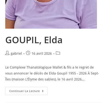
GOUPIL, Elda
Auteur/autrice
Publication
Post
gabriel
16 avril 2026
de
publiée :
category:
la
Le Complexe Thanatologique Mallet & fils a le regret de
publication :
vous annoncer le décès de Elda Goupil 1955 - 2026 À Sept-
Îles (maison L’Élyme des sables), le 16 avril 2026,…
GOUPIL,
Continuer La Lecture
Elda