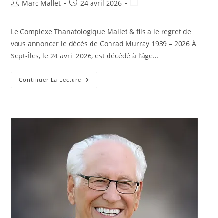
Auteur/autrice
Publication
Post
Marc Mallet
24 avril 2026
de
publiée :
category:
la
Le Complexe Thanatologique Mallet & fils a le regret de
publication :
vous annoncer le décès de Conrad Murray 1939 – 2026 À
Sept-Îles, le 24 avril 2026, est décédé à l’âge…
MURRAY,
Continuer La Lecture
Conrad