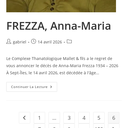
FREZZA, Anna-Maria
Auteur/autrice
Publication
Post
gabriel
14 avril 2026
de
publiée :
category:
la
Le Complexe Thanatologique Mallet & fils a le regret de
publication :
vous annoncer le décès de Anna-Maria Frezza 1934 – 2026
À Sept-Îles, le 14 avril 2026, est décédée à l'âge…
FREZZA,
Continuer La Lecture
Anna-
Maria
1
…
3
4
5
6
Go to the previous page