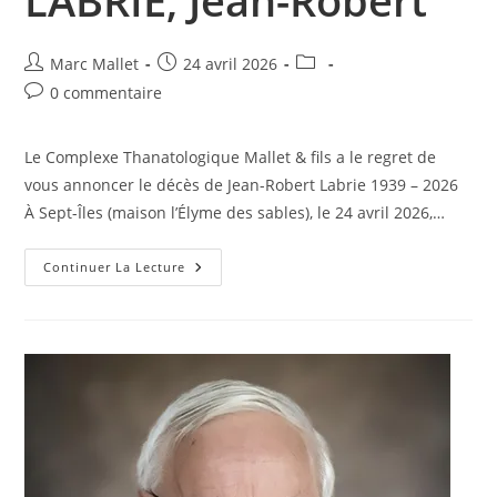
LABRIE, Jean-Robert
Auteur/autrice
Publication
Post
Marc Mallet
24 avril 2026
de
publiée :
category:
Commentaires
0 commentaire
la
de
publication :
la
Le Complexe Thanatologique Mallet & fils a le regret de
publication :
vous annoncer le décès de Jean-Robert Labrie 1939 – 2026
À Sept-Îles (maison l’Élyme des sables), le 24 avril 2026,…
LABRIE,
Continuer La Lecture
Jean-
Robert