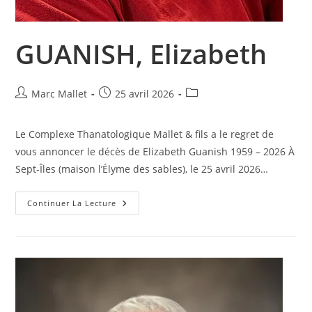
GUANISH, Elizabeth
Auteur/autrice
Publication
Post
Marc Mallet
25 avril 2026
de
publiée :
category:
la
Le Complexe Thanatologique Mallet & fils a le regret de
publication :
vous annoncer le décès de Elizabeth Guanish 1959 – 2026 À
Sept-Îles (maison l’Élyme des sables), le 25 avril 2026…
GUANISH,
Continuer La Lecture
Elizabeth