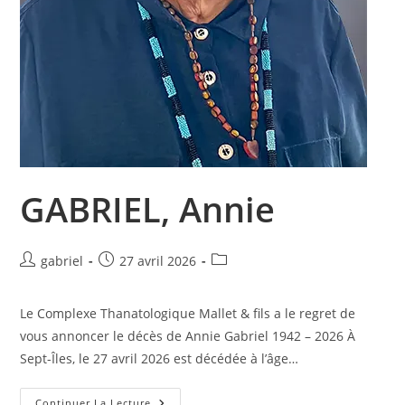
GABRIEL, Annie
Auteur/autrice
Publication
Post
gabriel
27 avril 2026
de
publiée :
category:
la
Le Complexe Thanatologique Mallet & fils a le regret de
publication :
vous annoncer le décès de Annie Gabriel 1942 – 2026 À
Sept-Îles, le 27 avril 2026 est décédée à l’âge…
GABRIEL,
Continuer La Lecture