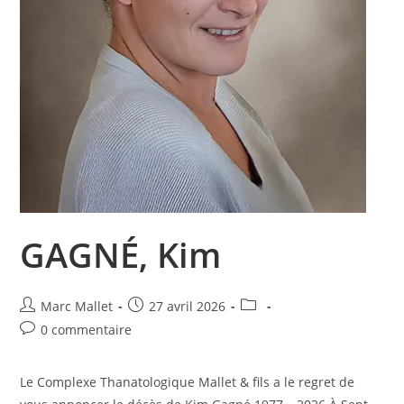
GAGNÉ, Kim
Auteur/autrice
Publication
Post
Marc Mallet
27 avril 2026
de
publiée :
category:
Commentaires
0 commentaire
la
de
publication :
la
Le Complexe Thanatologique Mallet & fils a le regret de
publication :