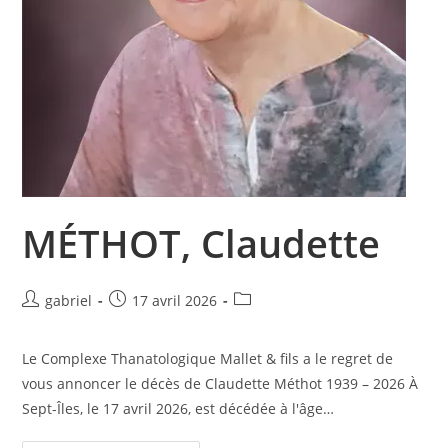
MÉTHOT, Claudette
Auteur/autrice
Publication
Post
gabriel
17 avril 2026
de
publiée :
category:
la
Le Complexe Thanatologique Mallet & fils a le regret de
publication :
vous annoncer le décès de Claudette Méthot 1939 – 2026 À
Sept-Îles, le 17 avril 2026, est décédée à l'âge…