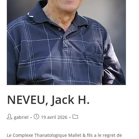
NEVEU, Jack H.
Auteur/autrice
Publication
Post
gabriel
19 avril 2026
de
publiée :
category:
la
Le Complexe Thanatologique Mallet & fils a le regret de
publication :