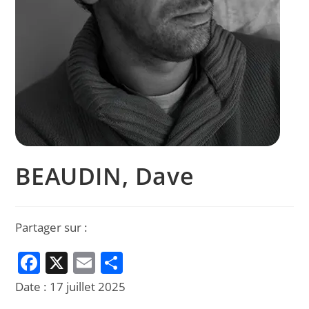
BEAUDIN, Dave
Partager sur :
F
X
E
P
a
m
ar
Date :
17 juillet 2025
c
ai
ta