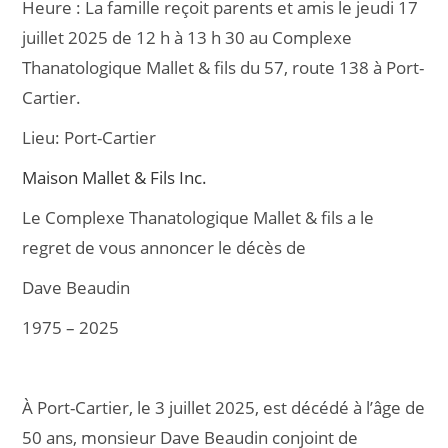
Heure :
La famille reçoit parents et amis le jeudi 17
e
l
g
juillet 2025 de 12 h à 13 h 30 au Complexe
b
er
Thanatologique Mallet & fils du 57, route 138 à Port-
o
Cartier.
o
Lieu:
Port-Cartier
k
Maison Mallet & Fils Inc.
Le Complexe Thanatologique Mallet & fils a le
regret de vous annoncer le décès de
Dave Beaudin
1975 – 2025
À Port-Cartier, le 3 juillet 2025, est décédé à l’âge de
50 ans, monsieur Dave Beaudin conjoint de