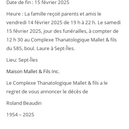
Date de fin :
15 février 2025
e
l
g
Heure :
La famille reçoit parents et amis le
b
er
vendredi 14 février 2025 de 19 h à 22 h. Le samedi
o
15 février 2025, jour des funérailles, à compter de
o
12 h 30 au Complexe Thanatologique Mallet & fils
k
du 585, boul. Laure à Sept-Îles.
Lieu:
Sept-Îles
Maison Mallet & Fils Inc.
Le Complexe Thanatologique Mallet & fils a le
regret de vous annoncer le décès de
Roland Beaudin
1954 – 2025