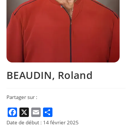
BEAUDIN, Roland
Partager sur :
F
X
E
P
a
m
ar
Date de début :
14 février 2025
c
ai
ta