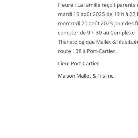
Heure :
La famille reçoit parents 
b
er
mardi 19 août 2025 de 19 h à 22 
o
mercredi 20 août 2025 jour des fu
o
compter de 9 h 30 au Complexe
k
Thanatologique Mallet & fils situé
route 138 à Port-Cartier.
Lieu:
Port-Cartier
Maison Mallet & Fils Inc.