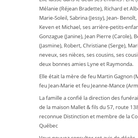
Mélanie (Réjean Bradette), Richard et Albe
Marie-Soleil, Sabrina (Jessy), Jean- Benoît
Keven et Michael, ses arrière-petits-enfan
Gonzague (Janine), Jean Pierre (Carole), B
(Jasmine), Robert, Christiane (Serge), Mar
neveux, ses nièces, ses cousins, ses cousi
deux bonnes amies Lyne et Raymonda.
Elle était la mère de feu Martin Gagnon (
feu Jean-Marie et feu Jeanne-Mance (Arm
La famille a confié la direction des funér
de la maison Mallet & fils du 57, route 13
reconnue Distinction et membre de la Co
Québec
Vous pouvez consulter cet avis de décès