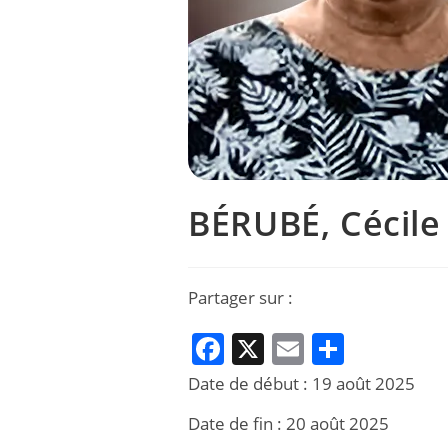
BÉRUBÉ, Cécile
Partager sur :
F
X
E
P
a
m
ar
Date de début :
19 août 2025
c
ai
ta
Date de fin :
20 août 2025
e
l
g