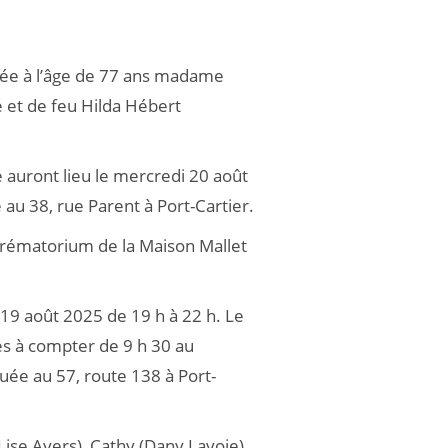
édée à l’âge de 77 ans madame
é et de feu Hilda Hébert
auront lieu le mercredi 20 août
 au 38, rue Parent à Port-Cartier.
 crématorium de la Maison Mallet
 19 août 2025 de 19 h à 22 h. Le
es à compter de 9 h 30 au
uée au 57, route 138 à Port-
 (Lise Ayers), Cathy (Dany Lavoie)