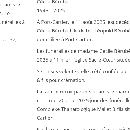
Cécile Bérubé
et amis le
1948 – 2025
h. Le
nérailles à
À Port-Cartier, le 11 août 2025, est déc
Cécile Bérubé fille de feu Léopold Bérub
e au 57,
domiciliée à Port-Cartier.
Les funérailles de madame Cécile Bérubé 
2025 à 11 h, en l’église Sacré-Cœur située
Selon ses volontés, elle a été confiée au
& fils pour crémation.
La famille reçoit parents et amis le mardi
mercredi 20 août 2025 jour des funéraill
Complexe Thanatologique Mallet & fils sit
Cartier.
Elle laisse dans le deuil ses enfants : Éric