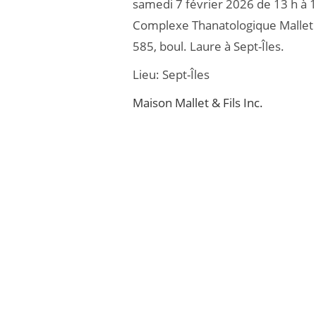
samedi 7 février 2026 de 13 h à 
b
er
Complexe Thanatologique Mallet &
o
585, boul. Laure à Sept-Îles.
o
Lieu:
Sept-Îles
k
Maison Mallet & Fils Inc.