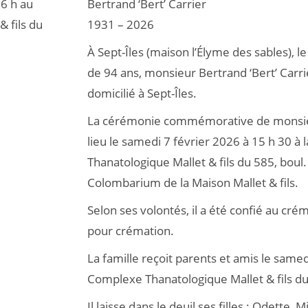
16 h au
Bertrand ‘Bert’ Carrier
 fils du
1931 – 2026
À Sept-Îles (maison l’Élyme des sables), le
de 94 ans, monsieur Bertrand ‘Bert’ Carri
domicilié à Sept-Îles.
La cérémonie commémorative de monsieur
lieu le samedi 7 février 2026 à 15 h 30 à
Thanatologique Mallet & fils du 585, boul. 
Colombarium de la Maison Mallet & fils.
Selon ses volontés, il a été confié au cré
pour crémation.
La famille reçoit parents et amis le samed
Complexe Thanatologique Mallet & fils du 
Il laisse dans le deuil ses filles : Odette, 