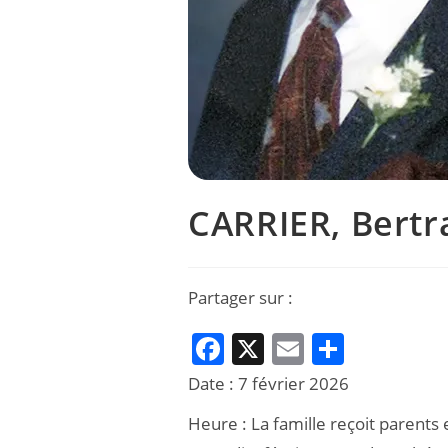
CARRIER, Bertra
Partager sur :
F
X
E
P
a
m
ar
Date :
7 février 2026
c
ai
ta
Heure :
La famille reçoit parents 
e
l
g