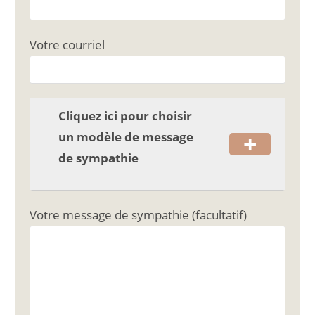
b
er
o
Votre courriel
o
k
Cliquez ici pour choisir
+
un modèle de message
de sympathie
Votre message de sympathie (facultatif)