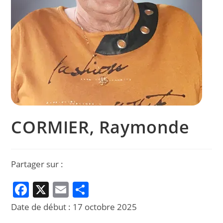
CORMIER, Raymonde
Partager sur :
F
X
E
P
a
m
ar
Date de début :
17 octobre 2025
c
ai
ta