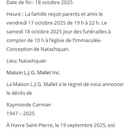
Date de fin :
18 octobre 2025
e
l
g
Heure :
La famille reçoit parents et amis le
b
er
vendredi 17 octobre 2025 de 19 h à 22 h. Le
o
samedi 18 octobre 2025 jour des funérailles à
o
compter de 10 h à l’église de l’Immaculée-
k
Conception de Natashquan.
Lieu:
Natashquan
Maison L.J.G. Mallet Inc.
La Maison L.J.G. Mallet a le regret de vous annoncer
le décès de
Raymonde Cormier
1947 – 2025
À Havre Saint-Pierre, le 19 septembre 2025, est