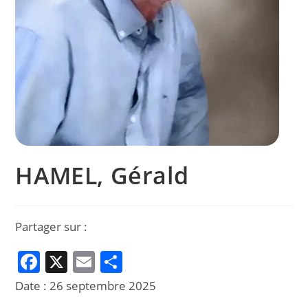
HAMEL, Gérald
Partager sur :
F
X
E
P
a
m
ar
Date :
26 septembre 2025
c
ai
ta