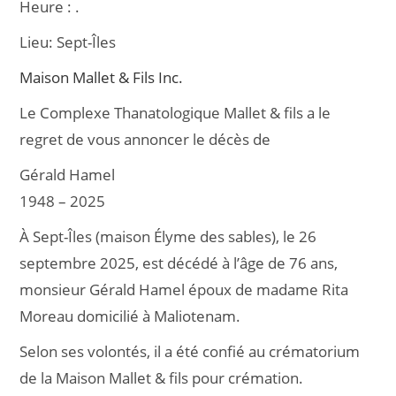
Heure :
.
e
l
g
Lieu:
Sept-Îles
b
er
o
Maison Mallet & Fils Inc.
o
Le Complexe Thanatologique Mallet & fils a le
k
regret de vous annoncer le décès de
Gérald Hamel
1948 – 2025
À Sept-Îles (maison Élyme des sables), le 26
septembre 2025, est décédé à l’âge de 76 ans,
monsieur Gérald Hamel époux de madame Rita
Moreau domicilié à Maliotenam.
Selon ses volontés, il a été confié au crématorium
de la Maison Mallet & fils pour crémation.