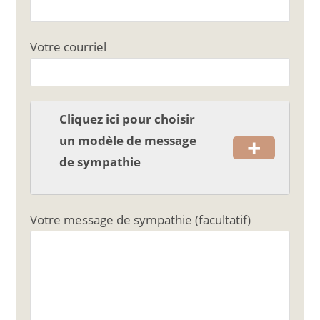
e
l
g
b
er
o
Votre courriel
o
k
Cliquez ici pour choisir
+
un modèle de message
de sympathie
Votre message de sympathie (facultatif)