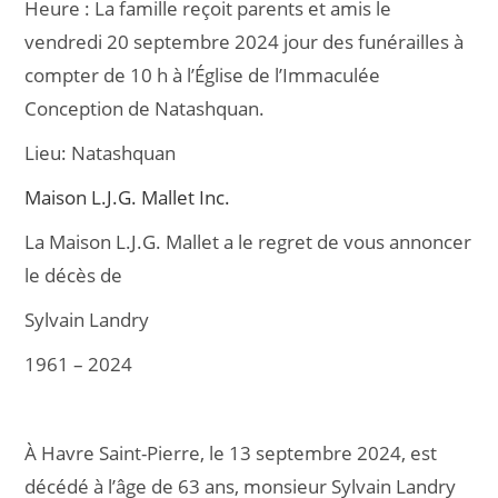
Heure :
La famille reçoit parents et amis le
e
l
g
vendredi 20 septembre 2024 jour des funérailles à
b
er
compter de 10 h à l’Église de l’Immaculée
o
Conception de Natashquan.
o
Lieu:
Natashquan
k
Maison L.J.G. Mallet Inc.
La Maison L.J.G. Mallet a le regret de vous annoncer
le décès de
Sylvain Landry
1961 – 2024
À Havre Saint-Pierre, le 13 septembre 2024, est
décédé à l’âge de 63 ans, monsieur Sylvain Landry