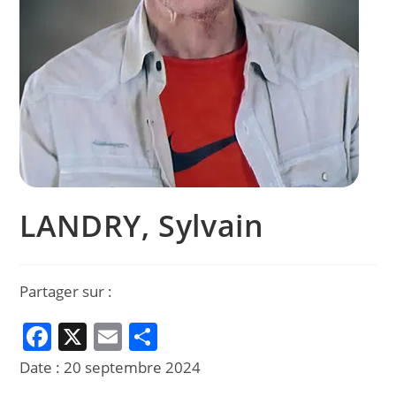
LANDRY, Sylvain
Partager sur :
F
X
E
P
a
m
ar
Date :
20 septembre 2024
c
ai
ta