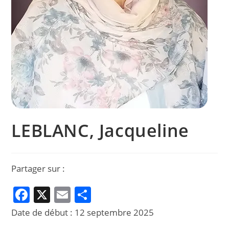
LEBLANC, Jacqueline
Partager sur :
F
X
E
P
a
m
ar
Date de début :
12 septembre 2025
c
ai
ta