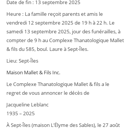
Date de fin :
13 septembre 2025
e
l
g
Heure :
La famille reçoit parents et amis le
b
er
vendredi 12 septembre 2025 de 19 h à 22 h. Le
o
samedi 13 septembre 2025, jour des funérailles, à
o
compter de 9 h au Complexe Thanatologique Mallet
k
& fils du 585, boul. Laure à Sept-Îles.
Lieu:
Sept-Îles
Maison Mallet & Fils Inc.
Le Complexe Thanatologique Mallet & fils a le
regret de vous annoncer le décès de
Jacqueline Leblanc
1935 – 2025
À Sept-Îles (maison L’Élyme des Sables), le 27 août