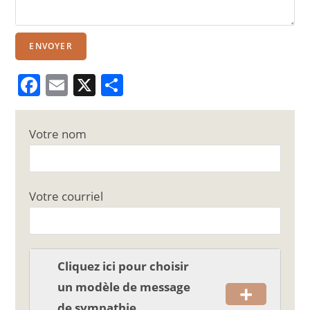
ENVOYER
F
E
X
P
a
m
ar
c
ai
ta
Votre nom
e
l
g
b
er
o
Votre courriel
o
k
Cliquez ici pour choisir
+
un modèle de message
de sympathie