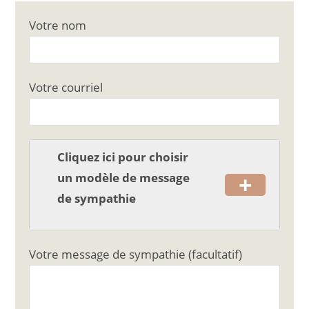
c
ai
ta
Votre nom
e
l
g
b
er
o
Votre courriel
o
k
Cliquez ici pour choisir
+
un modèle de message
de sympathie
Votre message de sympathie (facultatif)