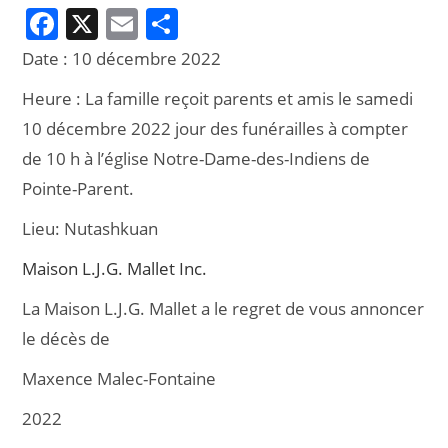
F
X
E
P
a
m
ar
Date :
10 décembre 2022
c
ai
ta
Heure :
La famille reçoit parents et amis le samedi
e
l
g
10 décembre 2022 jour des funérailles à compter
b
er
de 10 h à l’église Notre-Dame-des-Indiens de
o
Pointe-Parent.
o
Lieu:
Nutashkuan
k
Maison L.J.G. Mallet Inc.
La Maison L.J.G. Mallet a le regret de vous annoncer
le décès de
Maxence Malec-Fontaine
2022