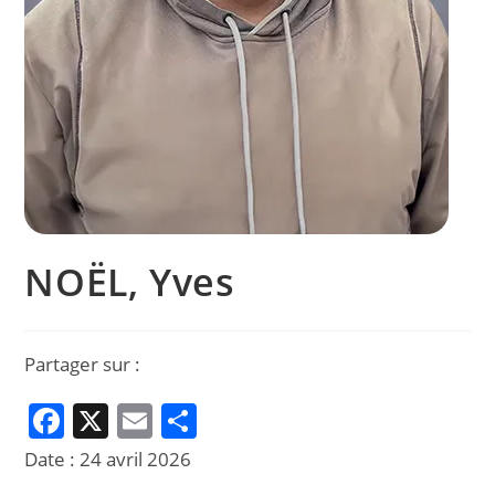
NOËL, Yves
Partager sur :
F
X
E
P
a
m
ar
Date :
24 avril 2026
c
ai
ta