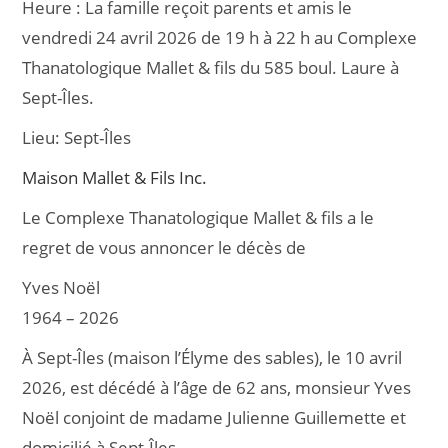
Heure :
La famille reçoit parents et amis le
e
l
g
vendredi 24 avril 2026 de 19 h à 22 h au Complexe
b
er
Thanatologique Mallet & fils du 585 boul. Laure à
o
Sept-Îles.
o
Lieu:
Sept-Îles
k
Maison Mallet & Fils Inc.
Le Complexe Thanatologique Mallet & fils a le
regret de vous annoncer le décès de
Yves Noël
1964 – 2026
À Sept-Îles (maison l’Élyme des sables), le 10 avril
2026, est décédé à l’âge de 62 ans, monsieur Yves
Noël conjoint de madame Julienne Guillemette et
domicilié à Sept-Îles.