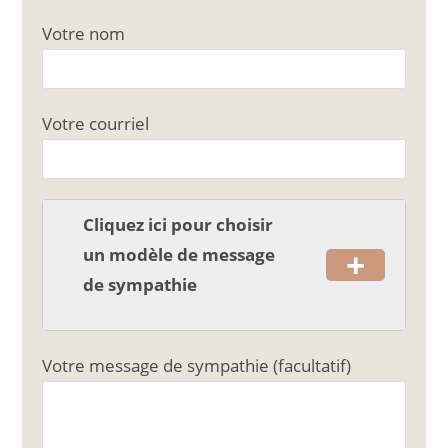
c
ai
ta
Votre nom
e
l
g
b
er
o
Votre courriel
o
k
Cliquez ici pour choisir
+
un modèle de message
de sympathie
Votre message de sympathie (facultatif)