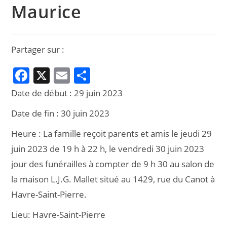
Maurice
Partager sur :
F
X
E
P
a
m
ar
Date de début :
29 juin 2023
c
ai
ta
Date de fin :
30 juin 2023
e
l
g
Heure :
La famille reçoit parents et amis le jeudi 29
b
er
juin 2023 de 19 h à 22 h, le vendredi 30 juin 2023
o
jour des funérailles à compter de 9 h 30 au salon de
o
la maison L.J.G. Mallet situé au 1429, rue du Canot à
k
Havre-Saint-Pierre.
Lieu:
Havre-Saint-Pierre