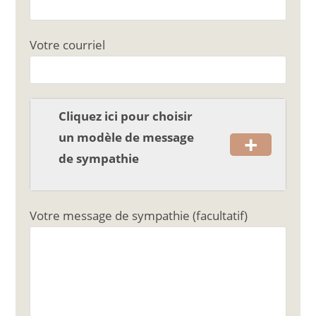
b
er
o
Votre courriel
o
k
Cliquez ici pour choisir
+
un modèle de message
de sympathie
Votre message de sympathie (facultatif)