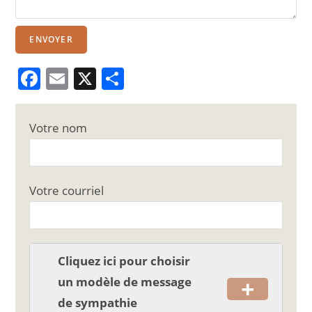
ENVOYER
F
E
X
P
a
m
ar
c
ai
ta
Votre nom
e
l
g
b
er
o
Votre courriel
o
k
Cliquez ici pour choisir
+
un modèle de message
de sympathie