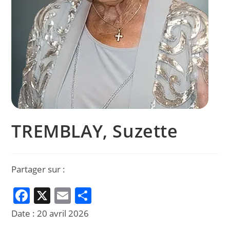
TREMBLAY, Suzette
Partager sur :
F
X
E
P
a
m
ar
Date :
20 avril 2026
c
ai
ta