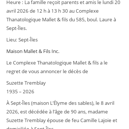
Heure :
La famille reçoit parents et amis le lundi 20
e
l
g
avril 2026 de 12 h à 13 h 30 au Complexe
b
er
Thanatologique Mallet & fils du 585, boul. Laure à
o
Sept-Îles.
o
Lieu:
Sept-Îles
k
Maison Mallet & Fils Inc.
Le Complexe Thanatologique Mallet & fils a le
regret de vous annoncer le décès de
Suzette Tremblay
1935 – 2026
À Sept-Îles (maison L’Élyme des sables), le 8 avril
2026, est décédée à l’âge de 90 ans, madame
Suzette Tremblay épouse de feu Camille Lajoie et
domiciliée à Sept-Îles.