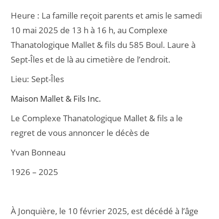
c
ai
ta
Heure :
La famille reçoit parents et amis le samedi
e
l
g
10 mai 2025 de 13 h à 16 h, au Complexe
b
er
Thanatologique Mallet & fils du 585 Boul. Laure à
o
Sept-Îles et de là au cimetière de l’endroit.
o
Lieu:
Sept-Îles
k
Maison Mallet & Fils Inc.
Le Complexe Thanatologique Mallet & fils a le
regret de vous annoncer le décès de
Yvan Bonneau
1926 – 2025
À Jonquière, le 10 février 2025, est décédé à l’âge