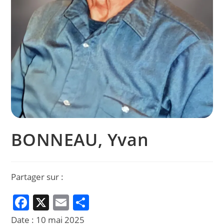
BONNEAU, Yvan
Partager sur :
F
X
E
P
a
m
ar
Date :
10 mai 2025