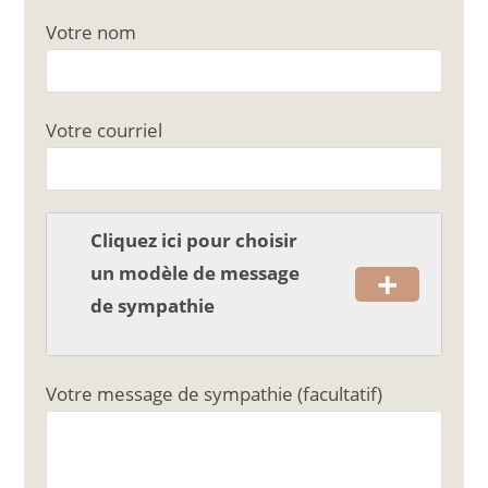
c
ai
ta
Votre nom
e
l
g
b
er
o
Votre courriel
o
k
Cliquez ici pour choisir
+
un modèle de message
de sympathie
Votre message de sympathie (facultatif)