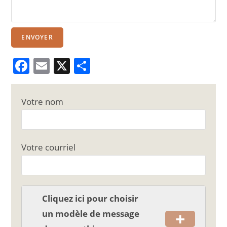
ENVOYER
F
E
X
P
a
m
ar
c
ai
ta
Votre nom
e
l
g
b
er
o
Votre courriel
o
k
Cliquez ici pour choisir
+
un modèle de message