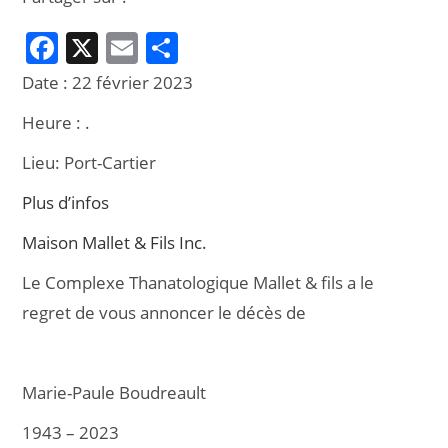
F
X
E
P
a
m
ar
Date :
22 février 2023
c
ai
ta
Heure :
.
e
l
g
Lieu:
Port-Cartier
b
er
o
Plus d’infos
o
Maison Mallet & Fils Inc.
k
Le Complexe Thanatologique Mallet & fils a le
regret de vous annoncer le décès de
Marie-Paule Boudreault
1943 – 2023