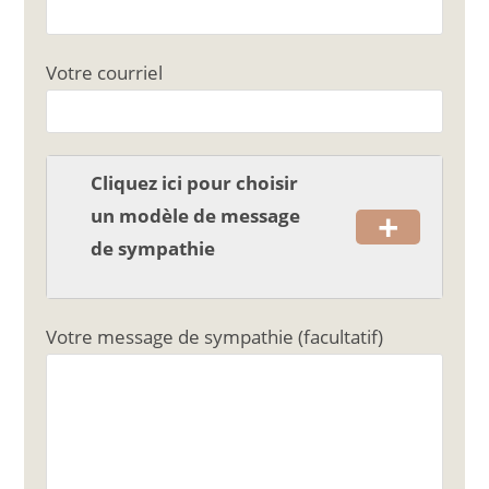
e
l
g
b
er
o
Votre courriel
o
k
Cliquez ici pour choisir
+
un modèle de message
de sympathie
Votre message de sympathie (facultatif)