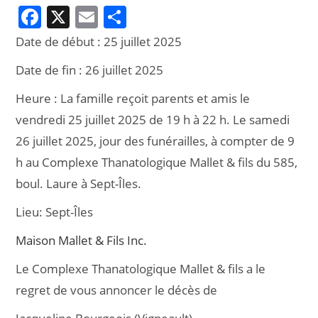
F
X
E
P
a
m
ar
Date de début :
25 juillet 2025
c
ai
ta
Date de fin :
26 juillet 2025
e
l
g
Heure :
La famille reçoit parents et amis le
b
er
vendredi 25 juillet 2025 de 19 h à 22 h. Le samedi
o
26 juillet 2025, jour des funérailles, à compter de 9
o
h au Complexe Thanatologique Mallet & fils du 585,
k
boul. Laure à Sept-Îles.
Lieu:
Sept-Îles
Maison Mallet & Fils Inc.
Le Complexe Thanatologique Mallet & fils a le
regret de vous annoncer le décès de