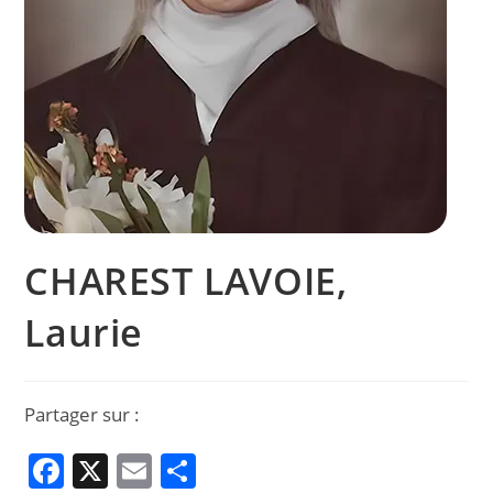
CHAREST LAVOIE,
Laurie
Partager sur :
F
X
E
P