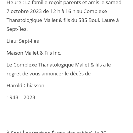
Heure :
La famille reçoit parents et amis le samedi
e
l
g
7 octobre 2023 de 12 h à 16 h au Complexe
b
er
Thanatologique Mallet & fils du 585 Boul. Laure à
o
Sept-Îles.
o
Lieu:
Sept-Iles
k
Maison Mallet & Fils Inc.
Le Complexe Thanatologique Mallet & fils a le
regret de vous annoncer le décès de
Harold Chiasson
1943 – 2023
À Sept-Îles (maison Élyme des sables), le 26