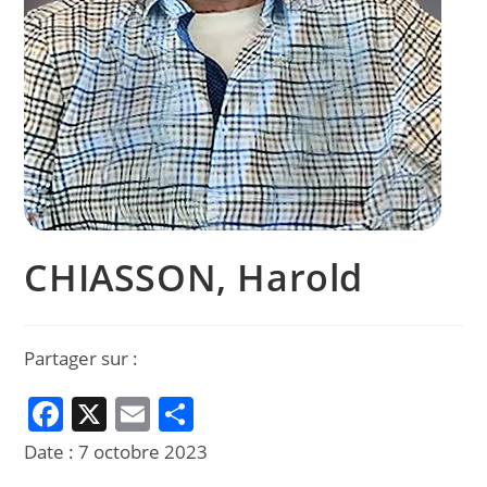
CHIASSON, Harold
Partager sur :
F
X
E
P
a
m
ar
Date :
7 octobre 2023
c
ai
ta