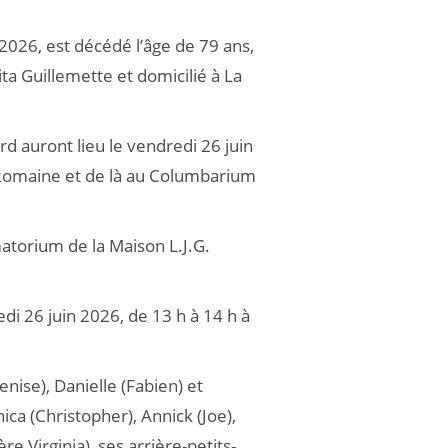
 2026, est décédé l’âge de 79 ans,
a Guillemette et domicilié à La
rd auront lieu le vendredi 26 juin
 Romaine et de là au Columbarium
matorium de la Maison L.J.G.
edi 26 juin 2026, de 13 h à 14 h à
Denise), Danielle (Fabien) et
ica (Christopher), Annick (Joe),
e Virginia), ses arrière-petits-