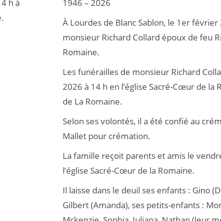
14 h à
1946 – 2026
e.
À Lourdes de Blanc Sablon, le 1er février
monsieur Richard Collard époux de feu Rit
Romaine.
Les funérailles de monsieur Richard Colla
2026 à 14 h en l’église Sacré-Cœur de la
de La Romaine.
Selon ses volontés, il a été confié au cré
Mallet pour crémation.
La famille reçoit parents et amis le vendr
l’église Sacré-Cœur de la Romaine.
Il laisse dans le deuil ses enfants : Gino (
Gilbert (Amanda), ses petits-enfants : Mon
Mckenzie, Sophia, Juliana, Nathan (leur mèr