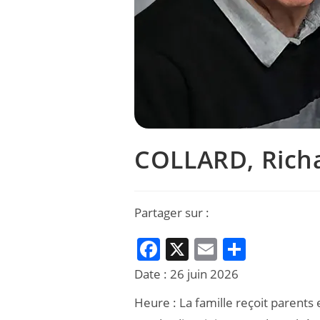
COLLARD, Rich
Partager sur :
F
X
E
P
a
m
ar
Date :
26 juin 2026
c
ai
ta
Heure :
La famille reçoit parents 
e
l
g