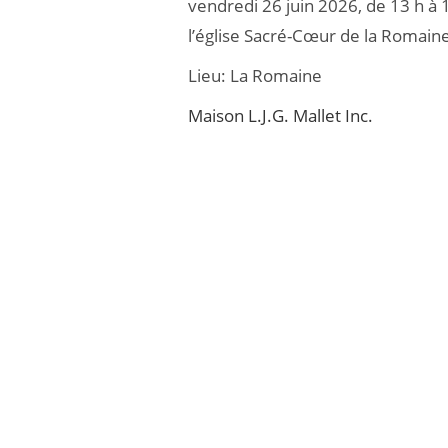
vendredi 26 juin 2026, de 13 h à 
b
er
l’église Sacré-Cœur de la Romain
o
Lieu:
La Romaine
o
k
Maison L.J.G. Mallet Inc.