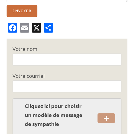
ENVOYER
F
E
X
P
a
m
ar
c
ai
ta
Votre nom
e
l
g
b
er
o
Votre courriel
o
k
Cliquez ici pour choisir
+
un modèle de message
de sympathie