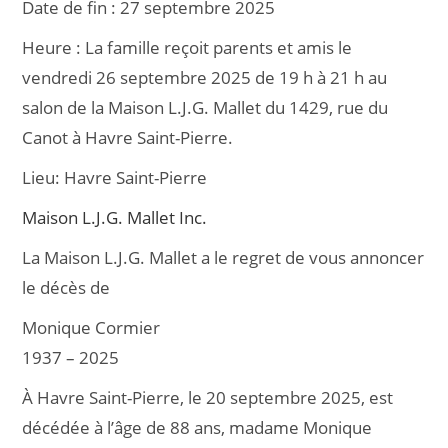
Date de fin :
27 septembre 2025
e
l
g
Heure :
La famille reçoit parents et amis le
b
er
vendredi 26 septembre 2025 de 19 h à 21 h au
o
salon de la Maison L.J.G. Mallet du 1429, rue du
o
Canot à Havre Saint-Pierre.
k
Lieu:
Havre Saint-Pierre
Maison L.J.G. Mallet Inc.
La Maison L.J.G. Mallet a le regret de vous annoncer
le décès de
Monique Cormier
1937 – 2025
À Havre Saint-Pierre, le 20 septembre 2025, est
décédée à l’âge de 88 ans, madame Monique