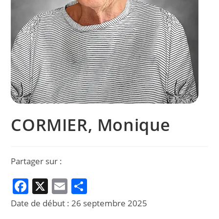
CORMIER, Monique
Partager sur :
F
X
E
P
a
m
ar
Date de début :
26 septembre 2025
c
ai
ta