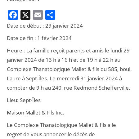
F
X
E
P
a
m
ar
Date de début :
29 janvier 2024
c
ai
ta
Date de fin :
1 février 2024
e
l
g
Heure :
La famille reçoit parents et amis le lundi 29
b
er
janvier 2024 de 13 h à 16 h et de 19 h à 22 h au
o
Complexe Thanatologique Mallet & fils du 585, boul.
o
Laure à Sept-Îles. Le mercredi 31 janvier 2024 à
k
compter de 9 h au 240, rue Redmond Schefferville.
Lieu:
Sept-Îles
Maison Mallet & Fils Inc.
Le Complexe Thanatologique Mallet & fils a le
regret de vous annoncer le décès de