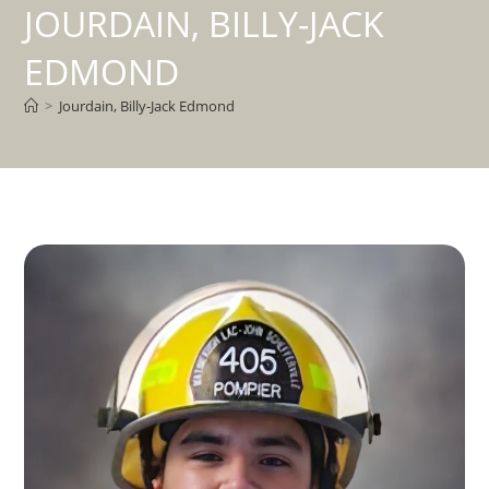
JOURDAIN, BILLY-JACK
EDMOND
>
Jourdain, Billy-Jack Edmond