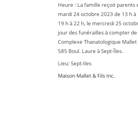
Heure :
La famille reçoit parents 
b
er
mardi 24 octobre 2023 de 13 h à 
o
19 h à 22 h, le mercredi 25 octo
o
jour des funérailles à compter de
k
Complexe Thanatologique Mallet &
585 Boul. Laure à Sept-Îles.
Lieu:
Sept-Iles
Maison Mallet & Fils Inc.