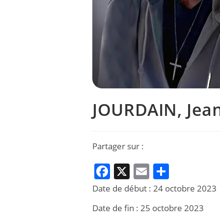
JOURDAIN, Jea
Partager sur :
F
X
E
P
a
m
ar
Date de début :
24 octobre 2023
c
ai
ta
Date de fin :
25 octobre 2023
e
l
g