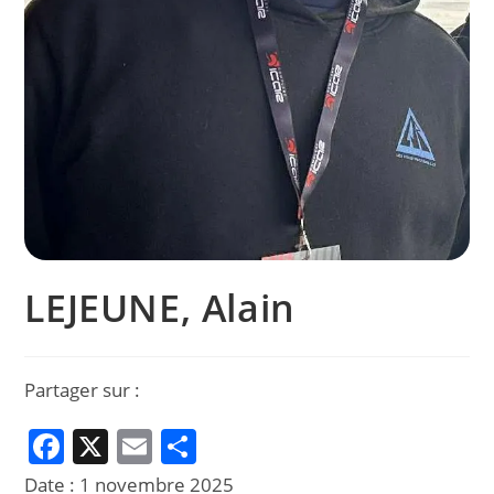
LEJEUNE, Alain
Partager sur :
F
X
E
P
a
m
ar
Date :
1 novembre 2025