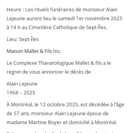
c
ai
ta
Heure :
Les rituels funéraires de monsieur Alain
e
l
g
Lejeune auront lieu le samedi 1er novembre 2025
b
er
à 14 h au Cimetière Catholique de Sept-Îles.
o
Lieu:
Sept-Îles
o
k
Maison Mallet & Fils Inc.
Le Complexe Thanatologique Mallet & fils a le
regret de vous annoncer le décès de
Alain Lejeune
1968 – 2025
À Montréal, le 12 octobre 2025, est décédée à l’âge
de 57 ans, monsieur Alain Lejeune époux de
madame Martine Boyer et domicilié à Montréal.