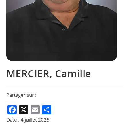
MERCIER, Camille
Partager sur :
F
X
E
P
a
m
ar
Date :
4 juillet 2025
c
ai
ta