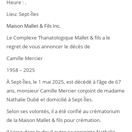
Heure :
.
e
l
g
Lieu:
Sept-Îles
b
er
o
Maison Mallet & Fils Inc.
o
Le Complexe Thanatologique Mallet & fils a le
k
regret de vous annoncer le décès de
Camille Mercier
1958 – 2025
À Sept-Îles, le 1 mai 2025, est décédé à l’âge de 67
ans, monsieur Camille Mercier conjoint de madame
Nathalie Dubé et domicilié à Sept-Îles.
Selon ses volontés, il a été confié au crématorium
de la Maison Mallet & fils pour crémation.
Il laisse dans le deuil outre sa conjointe Nathalie