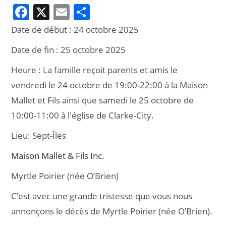
F
X
E
P
a
m
ar
Date de début :
24 octobre 2025
c
ai
ta
Date de fin :
25 octobre 2025
e
l
g
Heure :
La famille reçoit parents et amis le
b
er
vendredi le 24 octobre de 19:00-22:00 à la Maison
o
Mallet et Fils ainsi que samedi le 25 octobre de
o
10:00-11:00 à l'église de Clarke-City.
k
Lieu:
Sept-Îles
Maison Mallet & Fils Inc.
Myrtle Poirier (née O’Brien)
C’est avec une grande tristesse que vous nous
annonçons le décès de Myrtle Poirier (née O’Brien).