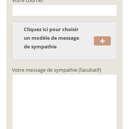
Votre courriel
o
k
Cliquez ici pour choisir
+
un modèle de message
de sympathie
Votre message de sympathie (facultatif)