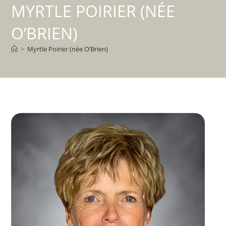
MYRTLE POIRIER (NÉE
O’BRIEN)
>
Myrtle Poirier (née O’Brien)