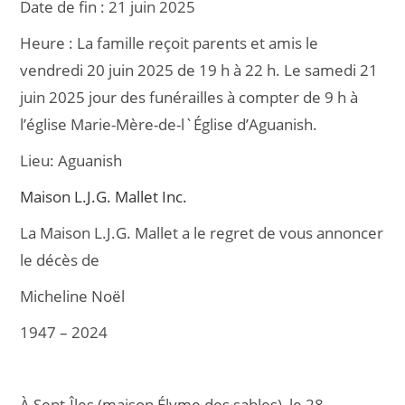
Date de fin :
21 juin 2025
e
l
g
Heure :
La famille reçoit parents et amis le
b
er
vendredi 20 juin 2025 de 19 h à 22 h. Le samedi 21
o
juin 2025 jour des funérailles à compter de 9 h à
o
l’église Marie-Mère-de-l`Église d’Aguanish.
k
Lieu:
Aguanish
Maison L.J.G. Mallet Inc.
La Maison L.J.G. Mallet a le regret de vous annoncer
le décès de
Micheline Noël
1947 – 2024
À Sept-Îles (maison Élyme des sables), le 28