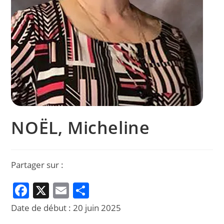
NOËL, Micheline
Partager sur :
F
X
E
P
a
m
ar
Date de début :
20 juin 2025
c
ai
ta