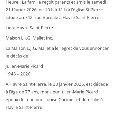
Heure :
La famille reçoit parents et amis le samedi
e
l
g
21 février 2026, de 10 h à 11 h à l’église St-Pierre
b
er
située au 742, rue Boréale à Havre Saint-Pierre.
o
Lieu:
Havre Saint-Pierre
o
k
Maison L.J.G. Mallet Inc.
La Maison L.J.G. Mallet a le regret de vous annoncer
le décès de
Julien-Marie Picard
1948 – 2026
À Havre Saint-Pierre, le 30 janvier 2026, est décédé
à l’âge de 77 ans, monsieur Julien-Marie Picard
époux de madame Louise Cormier et domicilié à
Havre Saint-Pierre.