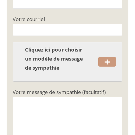
b
er
o
Votre courriel
o
k
Cliquez ici pour choisir
+
un modèle de message
de sympathie
Votre message de sympathie (facultatif)