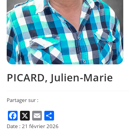
PICARD, Julien-Marie
Partager sur :
F
X
E
P
a
m
ar
Date :
21 février 2026
c
ai
ta