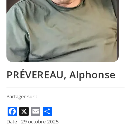
PRÉVEREAU, Alphonse
Partager sur :
F
X
E
P
a
m
ar
Date :
29 octobre 2025
c
ai
ta