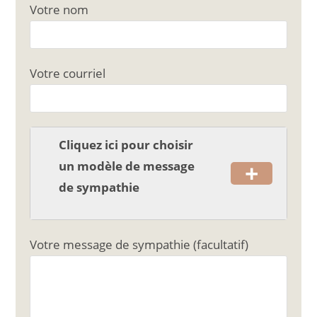
c
ai
ta
Votre nom
e
l
g
b
er
o
Votre courriel
o
k
Cliquez ici pour choisir
+
un modèle de message
de sympathie
Votre message de sympathie (facultatif)