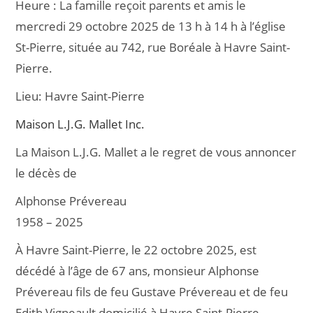
Heure :
La famille reçoit parents et amis le
e
l
g
mercredi 29 octobre 2025 de 13 h à 14 h à l’église
b
er
St-Pierre, située au 742, rue Boréale à Havre Saint-
o
Pierre.
o
Lieu:
Havre Saint-Pierre
k
Maison L.J.G. Mallet Inc.
La Maison L.J.G. Mallet a le regret de vous annoncer
le décès de
Alphonse Prévereau
1958 – 2025
À Havre Saint-Pierre, le 22 octobre 2025, est
décédé à l’âge de 67 ans, monsieur Alphonse
Prévereau fils de feu Gustave Prévereau et de feu
Edith Vigneault domicilié à Havre Saint-Pierre.