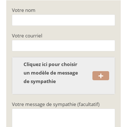
c
ai
ta
Votre nom
e
l
g
b
er
o
Votre courriel
o
k
Cliquez ici pour choisir
+
un modèle de message
de sympathie
Votre message de sympathie (facultatif)