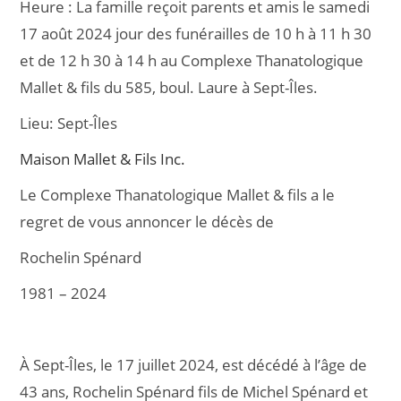
Heure :
La famille reçoit parents et amis le samedi
e
l
g
17 août 2024 jour des funérailles de 10 h à 11 h 30
b
er
et de 12 h 30 à 14 h au Complexe Thanatologique
o
Mallet & fils du 585, boul. Laure à Sept-Îles.
o
Lieu:
Sept-Îles
k
Maison Mallet & Fils Inc.
Le Complexe Thanatologique Mallet & fils a le
regret de vous annoncer le décès de
Rochelin Spénard
1981 – 2024
À Sept-Îles, le 17 juillet 2024, est décédé à l’âge de
43 ans, Rochelin Spénard fils de Michel Spénard et