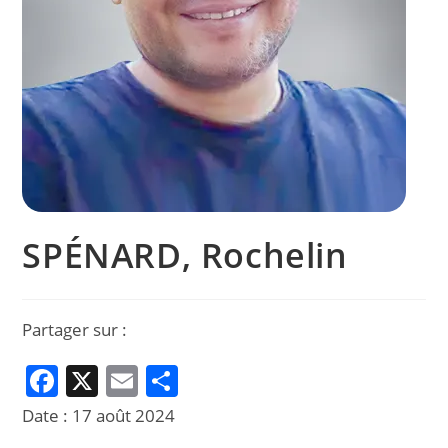
SPÉNARD, Rochelin
Partager sur :
F
X
E
P
a
m
ar
Date :
17 août 2024
c
ai
ta