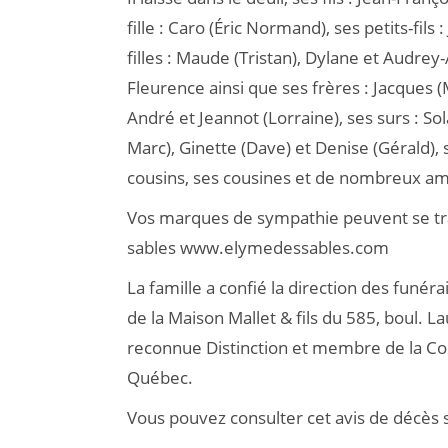
fille : Caro (Éric Normand), ses petits-fils
filles : Maude (Tristan), Dylane et Audrey-
Fleurence ainsi que ses frères : Jacques (M
André et Jeannot (Lorraine), ses surs : So
Marc), Ginette (Dave) et Denise (Gérald), 
cousins, ses cousines et de nombreux ami
Vos marques de sympathie peuvent se tra
sables www.elymedessables.com
La famille a confié la direction des funér
de la Maison Mallet & fils du 585, boul. L
reconnue Distinction et membre de la Co
Québec.
Vous pouvez consulter cet avis de décè