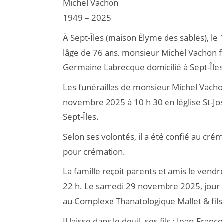
Michel Vachon
1949 – 2025
À Sept-Îles (maison Élyme des sables), l
lâge de 76 ans, monsieur Michel Vachon f
Germaine Labrecque domicilié à Sept-Îles
Les funérailles de monsieur Michel Vacho
novembre 2025 à 10 h 30 en léglise St-Jo
Sept-Îles.
Selon ses volontés, il a été confié au cré
pour crémation.
La famille reçoit parents et amis le ven
22 h. Le samedi 29 novembre 2025, jour d
au Complexe Thanatologique Mallet & fils 
Il laisse dans le deuil, ses fils : Jean-Fra