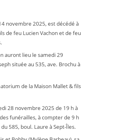
e 14 novembre 2025, est décédé à
ils de feu Lucien Vachon et de feu
.
n auront lieu le samedi 29
seph située au 535, ave. Brochu à
matorium de la Maison Mallet & fils
dredi 28 novembre 2025 de 19 h à
es funérailles, à compter de 9 h
du 585, boul. Laure à Sept-Îles.
nçois et Bobby (Mylène Barbeau), sa