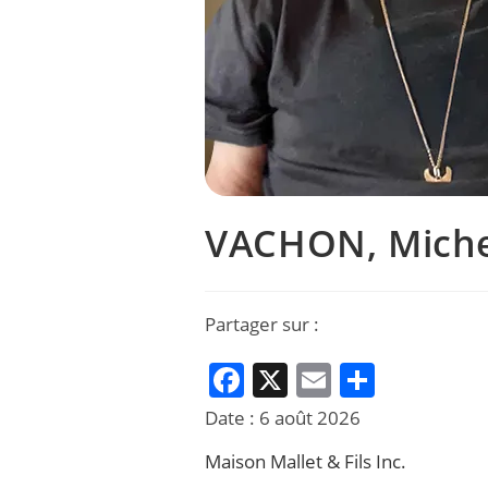
VACHON, Miche
Partager sur :
F
X
E
P
a
m
ar
Date :
6 août 2026
c
ai
ta
Maison Mallet & Fils Inc.
e
l
g