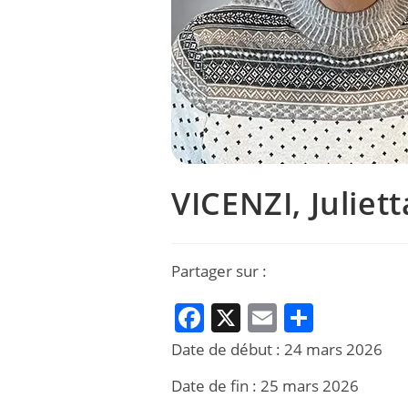
VICENZI, Juliett
Partager sur :
F
X
E
P
a
m
ar
Date de début :
24 mars 2026
c
ai
ta
Date de fin :
25 mars 2026
e
l
g