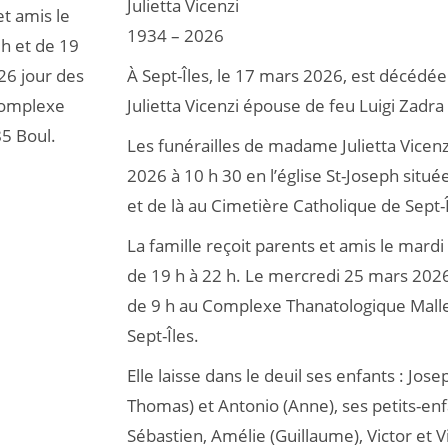
Julietta Vicenzi
et amis le
1934 – 2026
h et de 19
26 jour des
À Sept-Îles, le 17 mars 2026, est décédé
 Complexe
Julietta Vicenzi épouse de feu Luigi Zadra 
85 Boul.
Les funérailles de madame Julietta Vicenz
2026 à 10 h 30 en l’église St-Joseph situé
et de là au Cimetière Catholique de Sept-Î
La famille reçoit parents et amis le mard
de 19 h à 22 h. Le mercredi 25 mars 2026
de 9 h au Complexe Thanatologique Mallet
Sept-Îles.
Elle laisse dans le deuil ses enfants : Jos
Thomas) et Antonio (Anne), ses petits-enf
Sébastien, Amélie (Guillaume), Victor et V