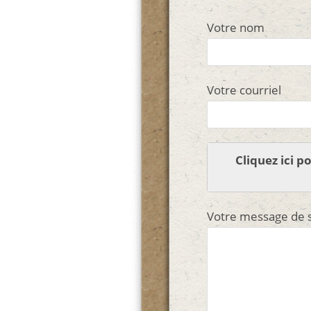
k
Votre nom
Votre courriel
Cliquez ici 
Votre message de s