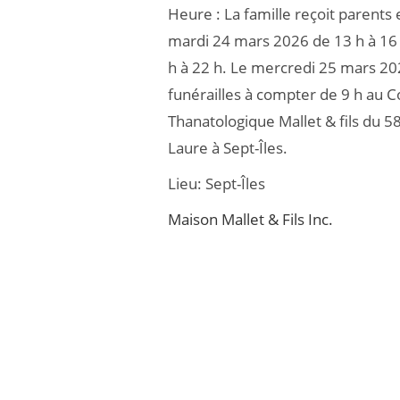
Heure :
La famille reçoit parents 
b
er
mardi 24 mars 2026 de 13 h à 16 
o
h à 22 h. Le mercredi 25 mars 20
o
funérailles à compter de 9 h au
k
Thanatologique Mallet & fils du 5
Laure à Sept-Îles.
Lieu:
Sept-Îles
Maison Mallet & Fils Inc.