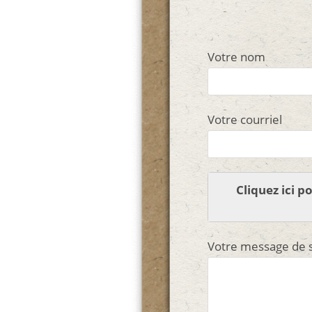
o
k
Votre nom
Votre courriel
Cliquez ici 
Votre message de s