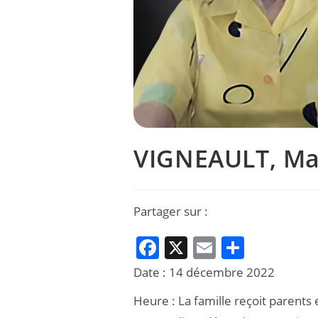
VIGNEAULT, Ma
Partager sur :
F
X
E
P
a
m
ar
Date :
14 décembre 2022
c
ai
ta
Heure :
La famille reçoit parents 
e
l
g