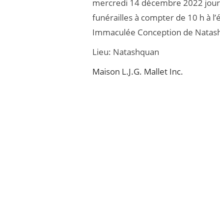
mercredi 14 décembre 2022 jour
b
er
funérailles à compter de 10 h à l’
o
Immaculée Conception de Natas
o
Lieu:
Natashquan
k
Maison L.J.G. Mallet Inc.