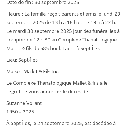
Date de fin :
30 septembre 2025
e
l
g
Heure :
La famille reçoit parents et amis le lundi 29
b
er
septembre 2025 de 13 h à 16 h et de 19 h à 22 h.
o
Le mardi 30 septembre 2025 jour des funérailles à
o
compter de 12 h 30 au Complexe Thanatologique
k
Mallet & fils du 585 boul. Laure à Sept-Îles.
Lieu:
Sept-Îles
Maison Mallet & Fils Inc.
Le Complexe Thanatologique Mallet & fils a le
regret de vous annoncer le décès de
Suzanne Vollant
1950 – 2025
À Sept-Îles, le 24 septembre 2025, est décédée à