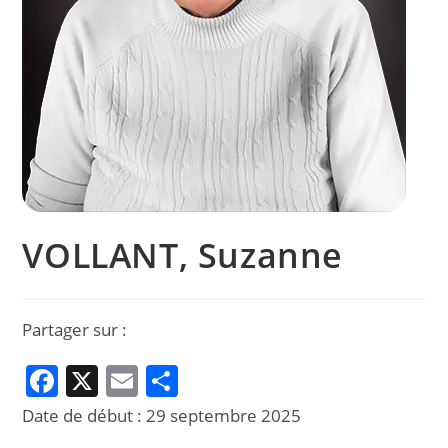
VOLLANT, Suzanne
Partager sur :
F
X
E
P
a
m
ar
Date de début :
29 septembre 2025
c
ai
ta