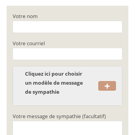
a
m
ar
c
ai
ta
Votre nom
e
l
g
b
er
o
Votre courriel
o
k
Cliquez ici pour choisir
+
un modèle de message
de sympathie
Votre message de sympathie (facultatif)