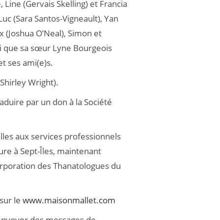
e, Line (Gervais Skelling) et Francia
Luc (Sara Santos-Vigneault), Yan
ix (Joshua O’Neal), Simon et
insi que sa sœur Lyne Bourgeois
et ses ami(e)s.
(Shirley Wright).
duire par un don à la Société
ailles aux services professionnels
aure à Sept-Îles, maintenant
rporation des Thanatologues du
sur le
www.maisonmallet.com
y envoyer des messages de